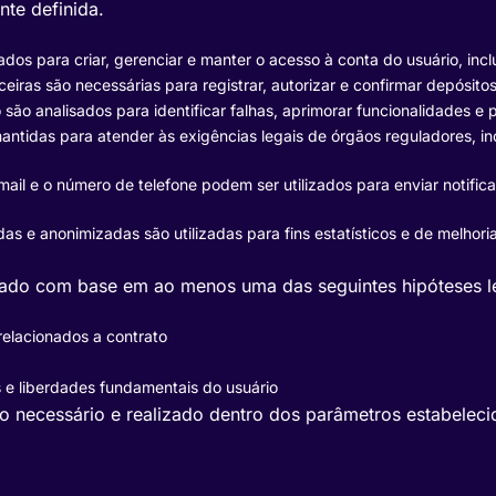
te definida.
ados para criar, gerenciar e manter o acesso à conta do usuário, inc
eiras são necessárias para registrar, autorizar e confirmar depósito
o analisados para identificar falhas, aprimorar funcionalidades e p
ntidas para atender às exigências legais de órgãos reguladores, i
il e o número de telefone podem ser utilizados para enviar notific
s e anonimizadas são utilizadas para fins estatísticos e de melhori
ado com base em ao menos uma das seguintes hipóteses l
relacionados a contrato
s e liberdades fundamentais do usuário
o necessário e realizado dentro dos parâmetros estabelecid