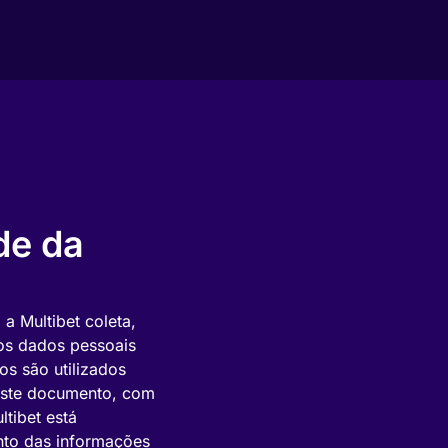
de da
a Multibet coleta,
 os dados pessoais
os são utilizados
neste documento, com
ltibet está
nto das informações