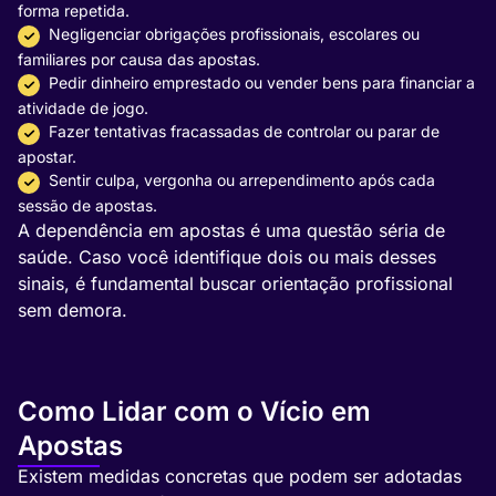
forma repetida.
Negligenciar obrigações profissionais, escolares ou
familiares por causa das apostas.
Pedir dinheiro emprestado ou vender bens para financiar a
atividade de jogo.
Fazer tentativas fracassadas de controlar ou parar de
apostar.
Sentir culpa, vergonha ou arrependimento após cada
sessão de apostas.
A dependência em apostas é uma questão séria de
saúde. Caso você identifique dois ou mais desses
sinais, é fundamental buscar orientação profissional
sem demora.
Como Lidar com o Vício em
Apostas
Existem medidas concretas que podem ser adotadas