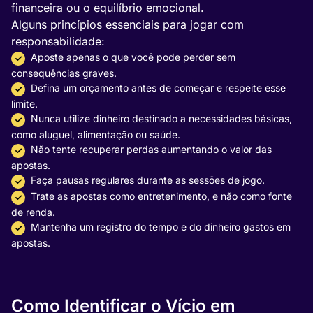
financeira ou o equilíbrio emocional.
Alguns princípios essenciais para jogar com
responsabilidade:
Aposte apenas o que você pode perder sem
consequências graves.
Defina um orçamento antes de começar e respeite esse
limite.
Nunca utilize dinheiro destinado a necessidades básicas,
como aluguel, alimentação ou saúde.
Não tente recuperar perdas aumentando o valor das
apostas.
Faça pausas regulares durante as sessões de jogo.
Trate as apostas como entretenimento, e não como fonte
de renda.
Mantenha um registro do tempo e do dinheiro gastos em
apostas.
Como Identificar o Vício em