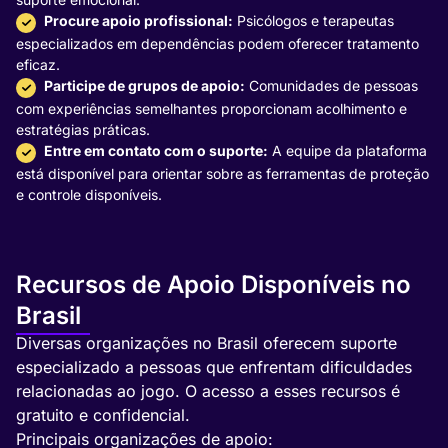
Procure apoio profissional:
Psicólogos e terapeutas
especializados em dependências podem oferecer tratamento
eficaz.
Participe de grupos de apoio:
Comunidades de pessoas
com experiências semelhantes proporcionam acolhimento e
estratégias práticas.
Entre em contato com o suporte:
A equipe da plataforma
está disponível para orientar sobre as ferramentas de proteção
e controle disponíveis.
Recursos de Apoio Disponíveis no
Brasil
Diversas organizações no Brasil oferecem suporte
especializado a pessoas que enfrentam dificuldades
relacionadas ao jogo. O acesso a esses recursos é
gratuito e confidencial.
Principais organizações de apoio: