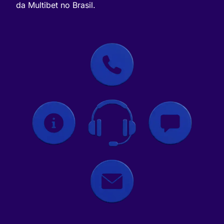
da Multibet no Brasil.