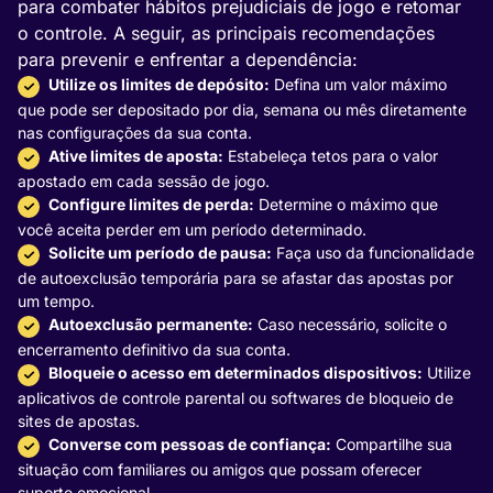
para combater hábitos prejudiciais de jogo e retomar
o controle. A seguir, as principais recomendações
para prevenir e enfrentar a dependência:
Utilize os limites de depósito:
Defina um valor máximo
que pode ser depositado por dia, semana ou mês diretamente
nas configurações da sua conta.
Ative limites de aposta:
Estabeleça tetos para o valor
apostado em cada sessão de jogo.
Configure limites de perda:
Determine o máximo que
você aceita perder em um período determinado.
Solicite um período de pausa:
Faça uso da funcionalidade
de autoexclusão temporária para se afastar das apostas por
um tempo.
Autoexclusão permanente:
Caso necessário, solicite o
encerramento definitivo da sua conta.
Bloqueie o acesso em determinados dispositivos:
Utilize
aplicativos de controle parental ou softwares de bloqueio de
sites de apostas.
Converse com pessoas de confiança:
Compartilhe sua
situação com familiares ou amigos que possam oferecer
suporte emocional.