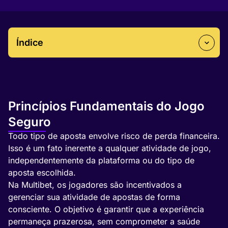
Índice
Princípios Fundamentais do Jogo
Seguro
Todo tipo de aposta envolve risco de perda financeira.
Isso é um fato inerente a qualquer atividade de jogo,
independentemente da plataforma ou do tipo de
aposta escolhida.
Na Multibet, os jogadores são incentivados a
gerenciar sua atividade de apostas de forma
consciente. O objetivo é garantir que a experiência
permaneça prazerosa, sem comprometer a saúde