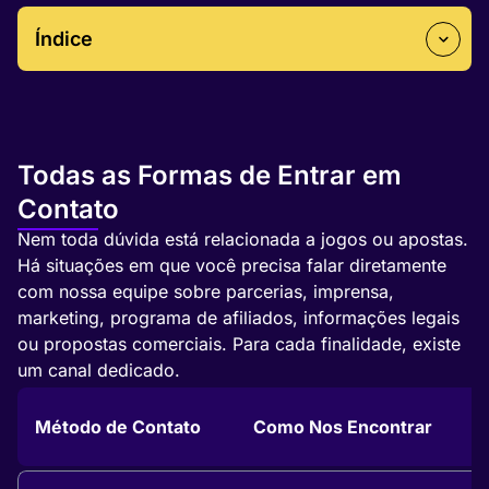
Índice
Todas as Formas de Entrar em
Contato
Nem toda dúvida está relacionada a jogos ou apostas.
Há situações em que você precisa falar diretamente
com nossa equipe sobre parcerias, imprensa,
marketing, programa de afiliados, informações legais
ou propostas comerciais. Para cada finalidade, existe
um canal dedicado.
Q
Método de Contato
Como Nos Encontrar
P