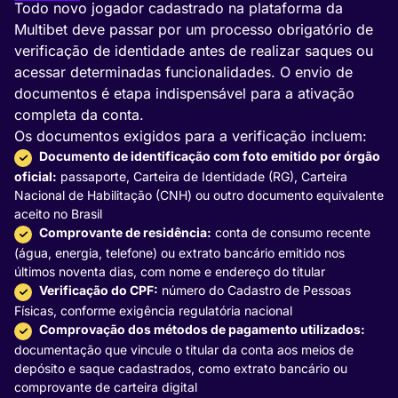
Todo novo jogador cadastrado na plataforma da
Multibet deve passar por um processo obrigatório de
verificação de identidade antes de realizar saques ou
acessar determinadas funcionalidades. O envio de
documentos é etapa indispensável para a ativação
completa da conta.
Os documentos exigidos para a verificação incluem:
Documento de identificação com foto emitido por órgão
oficial:
passaporte, Carteira de Identidade (RG), Carteira
Nacional de Habilitação (CNH) ou outro documento equivalente
aceito no Brasil
Comprovante de residência:
conta de consumo recente
(água, energia, telefone) ou extrato bancário emitido nos
últimos noventa dias, com nome e endereço do titular
Verificação do CPF:
número do Cadastro de Pessoas
Físicas, conforme exigência regulatória nacional
Comprovação dos métodos de pagamento utilizados:
documentação que vincule o titular da conta aos meios de
depósito e saque cadastrados, como extrato bancário ou
comprovante de carteira digital