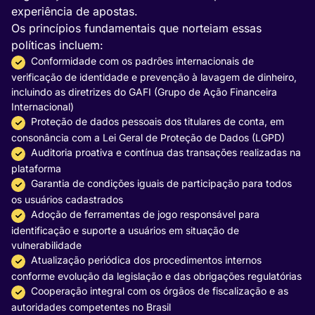
experiência de apostas.
Os princípios fundamentais que norteiam essas
políticas incluem:
Conformidade com os padrões internacionais de
verificação de identidade e prevenção à lavagem de dinheiro,
incluindo as diretrizes do GAFI (Grupo de Ação Financeira
Internacional)
Proteção de dados pessoais dos titulares de conta, em
consonância com a Lei Geral de Proteção de Dados (LGPD)
Auditoria proativa e contínua das transações realizadas na
plataforma
Garantia de condições iguais de participação para todos
os usuários cadastrados
Adoção de ferramentas de jogo responsável para
identificação e suporte a usuários em situação de
vulnerabilidade
Atualização periódica dos procedimentos internos
conforme evolução da legislação e das obrigações regulatórias
Cooperação integral com os órgãos de fiscalização e as
autoridades competentes no Brasil