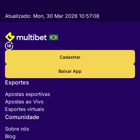
Atualizado:
Mon, 30 Mar 2026 10:57:08
Cadastrar
Baixar App
Esportes
Apostas esportivas
Apostas ao Vivo
Esportes virtuais
Comunidade
Sobre nós
Blog