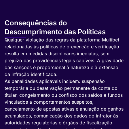
Consequências do
Descumprimento das Políticas
Qualquer violação das regras da plataforma Multibet
relacionadas às políticas de prevenção e verificação
resulta em medidas disciplinares imediatas, sem
prejuízo das providências legais cabíveis. A gravidade
das sanções é proporcional à natureza e à extensão
da infração identificada.
As penalidades aplicáveis incluem: suspensão
temporária ou desativação permanente da conta do
titular, congelamento ou confisco dos saldos e fundos
vinculados a comportamentos suspeitos,
cancelamento de apostas ativas e anulação de ganhos
acumulados, comunicação dos dados do infrator às
autoridades regulatórias e órgãos de fiscalização