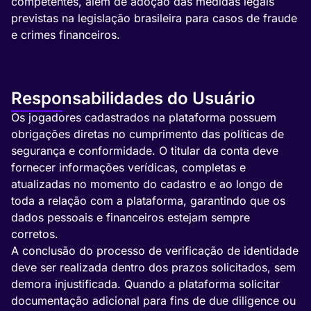
competentes, além de adoção das medidas legais
previstas na legislação brasileira para casos de fraude
e crimes financeiros.
Responsabilidades do Usuário
Os jogadores cadastrados na plataforma possuem
obrigações diretas no cumprimento das políticas de
segurança e conformidade. O titular da conta deve
fornecer informações verídicas, completas e
atualizadas no momento do cadastro e ao longo de
toda a relação com a plataforma, garantindo que os
dados pessoais e financeiros estejam sempre
corretos.
A conclusão do processo de verificação de identidade
deve ser realizada dentro dos prazos solicitados, sem
demora injustificada. Quando a plataforma solicitar
documentação adicional para fins de due diligence ou