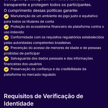
transparente e protegem todos os participantes.
O cumprimento dessas políticas garante:
Manutenção de um ambiente de jogo justo e equitativo
para todos os titulares de conta
Proteção do ecossistema financeiro da plataforma contra o
uso indevido
Conformidade com os requisitos regulatórios estabelecidos
pelas autoridades competentes brasileiras
Prevenção do acesso de menores de idade e de pessoas
proibidas de participar
Salvaguarda dos dados pessoais e das informações
financeiras dos usuários
Preservação da confiança e da credibilidade da
plataforma no mercado regulado
Requisitos de Verificação de
Identidade