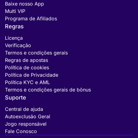
Baixe nosso App
Multi VIP
Programa de Afiliados
Regras
Licença
Verificação
Termos e condições gerais
Regras de apostas
Política de cookies
Política de Privacidade
Política KYC e AML
Termos e condições gerais de bônus
Suporte
Central de ajuda
Autoexclusão Geral
Jogo responsável
Fale Conosco