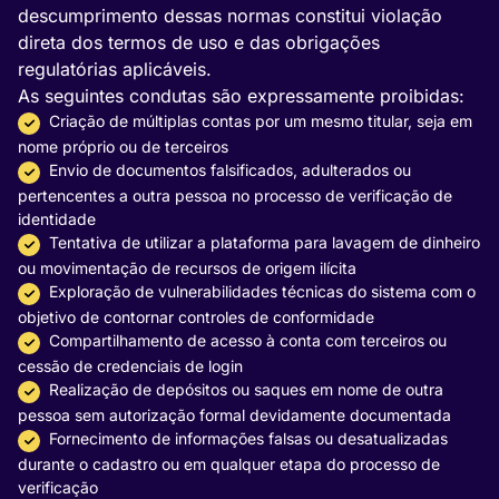
descumprimento dessas normas constitui violação
direta dos termos de uso e das obrigações
regulatórias aplicáveis.
As seguintes condutas são expressamente proibidas:
Criação de múltiplas contas por um mesmo titular, seja em
nome próprio ou de terceiros
Envio de documentos falsificados, adulterados ou
pertencentes a outra pessoa no processo de verificação de
identidade
Tentativa de utilizar a plataforma para lavagem de dinheiro
ou movimentação de recursos de origem ilícita
Exploração de vulnerabilidades técnicas do sistema com o
objetivo de contornar controles de conformidade
Compartilhamento de acesso à conta com terceiros ou
cessão de credenciais de login
Realização de depósitos ou saques em nome de outra
pessoa sem autorização formal devidamente documentada
Fornecimento de informações falsas ou desatualizadas
durante o cadastro ou em qualquer etapa do processo de
verificação